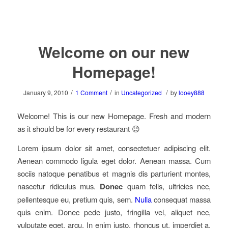
Welcome on our new
Homepage!
/
/
/
January 9, 2010
1 Comment
in
Uncategorized
by
looey888
Welcome! This is our new Homepage. Fresh and modern
as it should be for every restaurant 😉
Lorem ipsum dolor sit amet, consectetuer adipiscing elit.
Aenean commodo ligula eget dolor. Aenean massa. Cum
sociis natoque penatibus et magnis dis parturient montes,
nascetur ridiculus mus.
Donec
quam felis, ultricies nec,
pellentesque eu, pretium quis, sem.
Nulla
consequat massa
quis enim. Donec pede justo, fringilla vel, aliquet nec,
vulputate eget, arcu. In enim justo, rhoncus ut, imperdiet a,