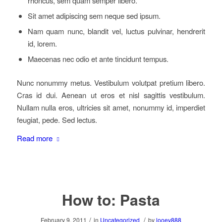
rhoncus, sem quam semper libero.
Sit amet adipiscing sem neque sed ipsum.
Nam quam nunc, blandit vel, luctus pulvinar, hendrerit
id, lorem.
Maecenas nec odio et ante tincidunt tempus.
Nunc nonummy metus. Vestibulum volutpat pretium libero.
Cras id dui. Aenean ut eros et nisl sagittis vestibulum.
Nullam nulla eros, ultricies sit amet, nonummy id, imperdiet
feugiat, pede. Sed lectus.
Read more
How to: Pasta
/
/
February 9, 2011
in
Uncategorized
by
looey888